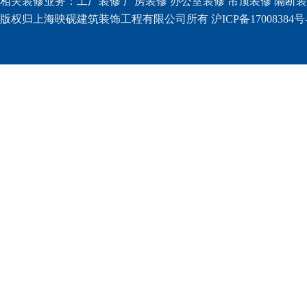
相关装修业务：
工厂装修
厂房装修
办公室装修
吊顶装修
隔断装
版权归上海映砚建筑装饰工程有限公司所有 沪ICP备17008384号-