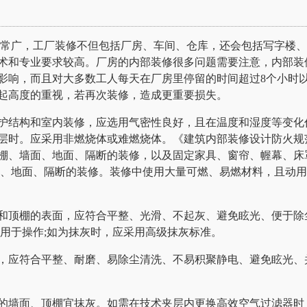
广，工厂装修不但包括厂房、车间、仓库，还会包括写字楼、
术和专业要求较高。厂房的内部装修很多问题需要注意，内部装
影响，而且对大多数工人每天在厂房里停留的时间超过8个小时
起高度的重视，若再次装修，造成更重要损失。
结构和室内装修，应选用气密性良好，且在温度和湿度等变化
层时。应采用非燃烧体或难燃烧体。《建筑内部装修设计防火规
棚、墙面、地面、隔断的装修，以及固定家具、窗帘、幄幕、床
面、地面、隔断的装修。装修中使用大量可燃、易燃材料，且动
顶棚的表面，应符合平整、光滑、不起灰、避免眩光、便于除
用于操作;如为抹灰时，应采用高级抹灰标准。
应符合平整、耐磨、易除尘清洗、不易积聚静电、避免眩光、
墙面、顶棚宜抹灰。如需在技术夹层内更换高效空气过滤器时