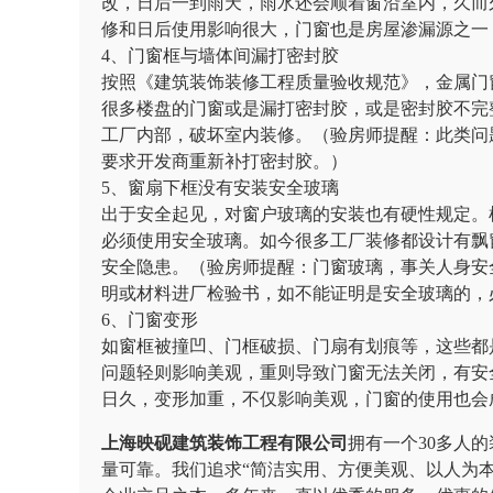
改，日后一到雨天，雨水还会顺着窗沿室内，久而
修和日后使用影响很大，门窗也是房屋渗漏源之一
4、门窗框与墙体间漏打密封胶
按照《建筑装饰装修工程质量验收规范》，金属门
很多楼盘的门窗或是漏打密封胶，或是密封胶不完
工厂内部，破坏室内装修。（验房师提醒：此类问
要求开发商重新补打密封胶。）
5、窗扇下框没有安装安全玻璃
出于安全起见，对窗户玻璃的安装也有硬性规定。
必须使用安全玻璃。如今很多工厂装修都设计有飘
安全隐患。（验房师提醒：门窗玻璃，事关人身安
明或材料进厂检验书，如不能证明是安全玻璃的，
6、门窗变形
如窗框被撞凹、门框破损、门扇有划痕等，这些都
问题轻则影响美观，重则导致门窗无法关闭，有安
日久，变形加重，不仅影响美观，门窗的使用也会
上海映砚建筑装饰工程有限公司
拥有一个30多人
量可靠。我们追求“简洁实用、方便美观、以人为本