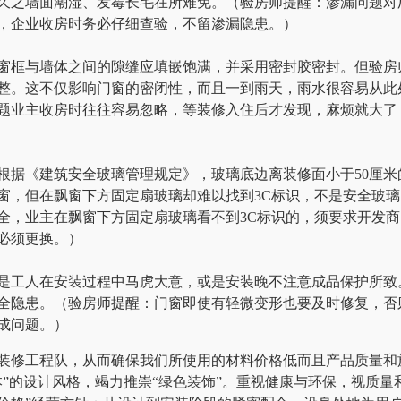
久之墙面潮湿、发霉长毛在所难免。（验房师提醒：渗漏问题对
，企业收房时务必仔细查验，不留渗漏隐患。）
窗框与墙体之间的隙缝应填嵌饱满，并采用密封胶密封。但验房
整。这不仅影响门窗的密闭性，而且一到雨天，雨水很容易从此
题业主收房时往往容易忽略，等装修入住后才发现，麻烦就大了
根据《建筑安全玻璃管理规定》，玻璃底边离装修面小于50厘米
窗，但在飘窗下方固定扇玻璃却难以找到3C标识，不是安全玻璃
全，业主在飘窗下方固定扇玻璃看不到3C标识的，须要求开发商
必须更换。）
是工人在安装过程中马虎大意，或是安装晚不注意成品保护所致
全隐患。（验房师提醒：门窗即使有轻微变形也要及时修复，否
成问题。）
的装修工程队，从而确保我们所使用的材料价格低而且产品质量和
”的设计风格，竭力推崇“绿色装饰”。重视健康与环保，视质量